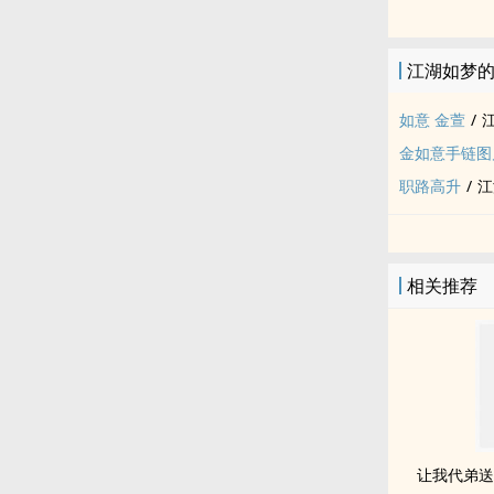
江湖如梦
如意 金萱
/
金如意手链图
职路高升
/
江
相关推荐