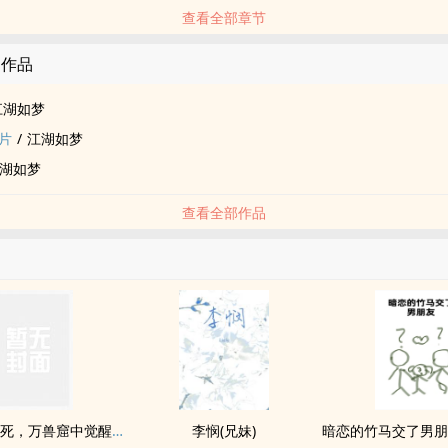
查看全部章节
的作品
江湖如梦
片
/
江湖如梦
湖如梦
查看全部作品
让我代弟送死，万兽窟中觉醒你哭什么？
李悯(兄妹)