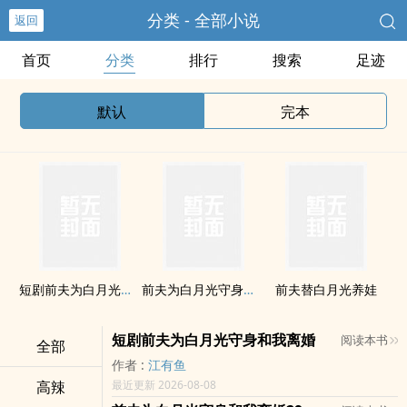
分类 - 全部小说
返回
首页
分类
排行
搜索
足迹
默认
完本
短剧前夫为白月光守身和我离婚
前夫为白月光守身和我离婚29
前夫替白月光养娃
短剧前夫为白月光守身和我离婚
阅读本书
全部
作者 :
江有鱼
高辣
最近更新 2026-08-08