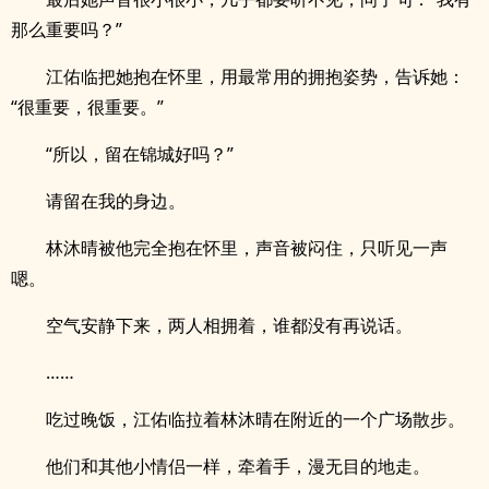
那么重要吗？”
江佑临把她抱在怀里，用最常用的拥抱姿势，告诉她：
“很重要，很重要。”
“所以，留在锦城好吗？”
请留在我的身边。
林沐晴被他完全抱在怀里，声音被闷住，只听见一声
嗯。
空气安静下来，两人相拥着，谁都没有再说话。
……
吃过晚饭，江佑临拉着林沐晴在附近的一个广场散步。
他们和其他小情侣一样，牵着手，漫无目的地走。