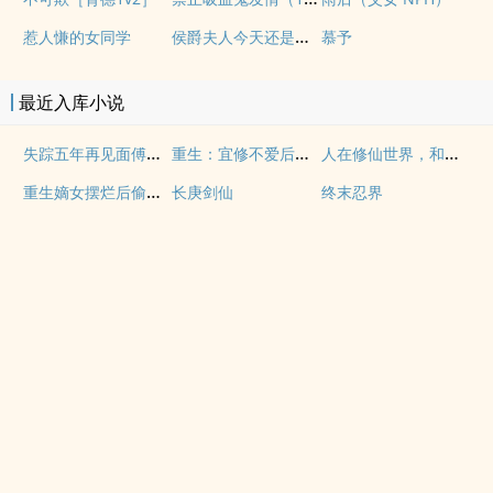
侯爵夫人今天还是没有现(婚后, 1v1)
惹人慊的女同学
慕予
最近入库小说
失踪五年再见面傅总先红了眼
重生：宜修不爱后，胖橘坐不住了
人在修仙世界，和谁都能五五开
重生嫡女摆烂后偷气运的表妹她慌了
长庚剑仙
终末忍界