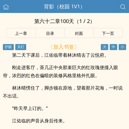
背影（校园 1V1）
第六十二章100天（1 / 2）
上一章
目录
封面
下一页
〔加入书签〕
第二天下课后，江佑临带着林沐晴去了云悦府。
刚走进客厅，茶几正中央那束巨大的红玫瑰便撞入眼
帘，浓烈的红色在偏暗的装修风格里格外扎眼。
林沐晴愣住了，脚步顿在原地，望着那片花海，一时说
不出话。
“昨天早上订的。”
江佑临的声音从身后传来。