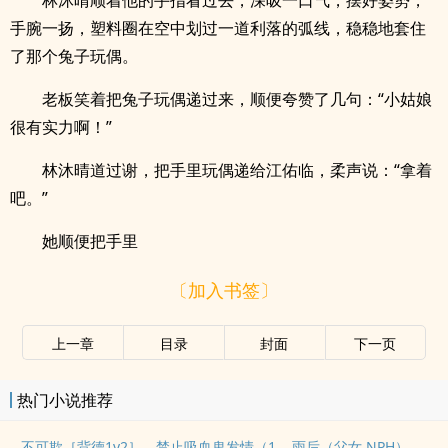
林沐晴顺着他的手指看过去，深吸一口气，摆好姿势，
手腕一扬，塑料圈在空中划过一道利落的弧线，稳稳地套住
了那个兔子玩偶。
老板笑着把兔子玩偶递过来，顺便夸赞了几句：“小姑娘
很有实力啊！”
林沐晴道过谢，把手里玩偶递给江佑临，柔声说：“拿着
吧。”
她顺便把手里
〔加入书签〕
上一章
目录
封面
下一页
热门小说推荐
禁止吸血鬼发情（1v1姐狗高H）
不可欺［背德1v2］
雨后（父女 NPH）