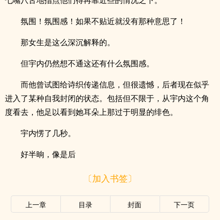
七嘴八舌地指点他们得再靠近些的情况之下。
氛围！氛围感！如果不贴近就没有那种意思了！
那女生是这么深沉解释的。
但宇内仍然想不通这还有什么氛围感。
而他曾试图给诗织传递信息，但很遗憾，后者现在似乎
进入了某种自我封闭的状态。包括但不限于，从宇内这个角
度看去，他足以看到她耳朵上那过于明显的绯色。
宇内愣了几秒。
好半晌，像是后
〔加入书签〕
上一章
目录
封面
下一页