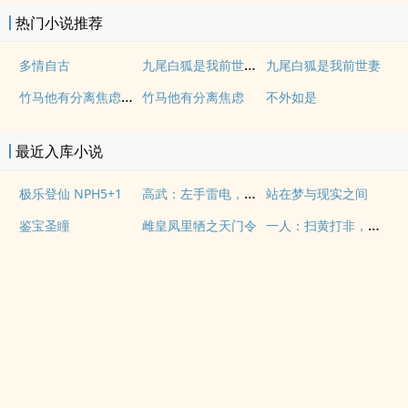
热门小说推荐
九尾白狐是我前世妻（futa 百合）
多情自古
九尾白狐是我前世妻
竹马他有分离焦虑（1v1）
竹马他有分离焦虑
不外如是
最近入库小说
高武：左手雷电，右手空间！
极乐登仙 NPH5+1
站在梦与现实之间
一人：扫黄打非，开局抓捕张灵玉
鉴宝圣瞳
雌皇凤里牺之天门令