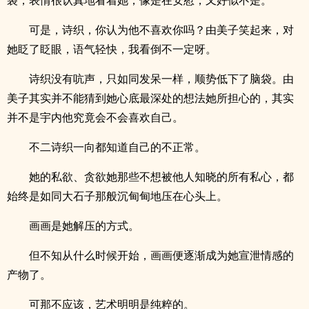
袋，表情很认真地看着她，像是在安慰，又好似不是。
可是，诗织，你认为他不喜欢你吗？由美子笑起来，对
她眨了眨眼，语气轻快，我看倒不一定呀。
诗织没有吭声，只如同发呆一样，顺势低下了脑袋。由
美子其实并不能猜到她心底最深处的想法她所担心的，其实
并不是宇内他究竟会不会喜欢自己。
不二诗织一向都知道自己的不正常。
她的私欲、贪欲她那些不想被他人知晓的所有私心，都
始终是如同大石子那般沉甸甸地压在心头上。
画画是她解压的方式。
但不知从什么时候开始，画画便逐渐成为她宣泄情感的
产物了。
可那不应该，艺术明明是纯粹的。