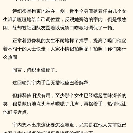
诗织很是拘束地站在一侧，近乎全身僵硬着任由几个女
生叽叽喳喳地给自己调位置，反观她旁边的宇内，倒是很悠
闲。除却被社团队友围着以玩笑口吻狠狠调侃了一顿。
正举着摄像机的女生不耐地挥了挥手，提高了嗓门催促
着不相干的人士快走：人家小情侣拍照呢！拍照！你们凑什
么热闹
闻言，诗织更僵硬了。
这回轮到宇内手足无措地磕巴着解释。
但解释依旧没有用，至少那个女生已经端起意味深长的
笑，很是敷衍地点头草草嗯嗯了几声，再摆着手，热情地让
他们凑近点。
宇内想不出来这还要怎么凑近，尤其是在他人先前就已