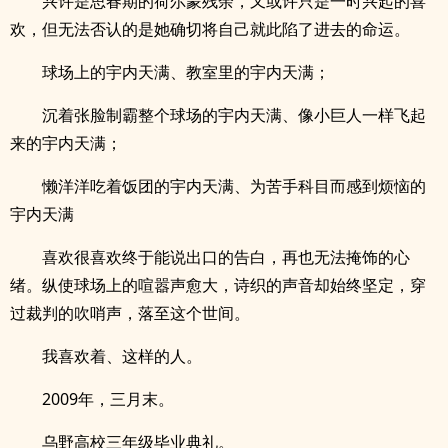
兴许是思春期的荷尔蒙残余，又或许只是一时兴起的喜
欢，但无法否认的是她确切将自己就此陷了进去的命运。
球场上的宇内天满、教室里的宇内天满；
沉着张脸制霸整个球场的宇内天满、像小巨人一样飞起
来的宇内天满；
懒洋洋吃着饭团的宇内天满、为苦手科目而感到烦恼的
宇内天满
喜欢很喜欢终于能说出口的告白，再也无法掩饰的心
绪。纵使球场上的喧嚣声愈大，诗织的声音却始终坚定，穿
过裁判的吹哨声，落至这个世间。
我喜欢着、这样的人。
2009年，三月末。
乌野高校三年级毕业典礼。